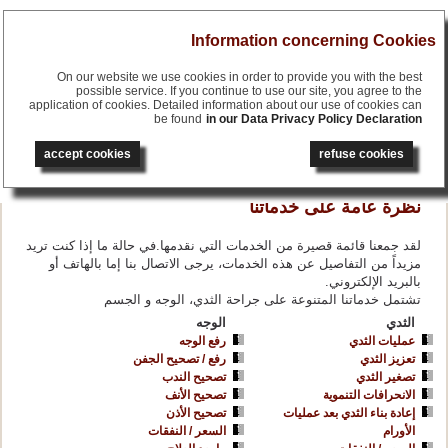
Menu
Information concerning Cookies
On our website we use cookies in order to provide you with the best
possible service. If you continue to use our site, you agree to the
application of cookies. Detailed information about our use of cookies can
be found
in our Data Privacy Policy Declaration
français
English
accept cookies
refuse cookies
русский
deutsch
نظرة عامة على خدماتنا
لقد جمعنا قائمة قصيرة من الخدمات التي نقدمها.في حالة ما إذا كنت تريد
مزيداً من التفاصيل عن هذه الخدمات، يرجى الاتصال بنا إما بالهاتف أو
بالبريد الإلكتروني.
تشتمل خدماتنا المتنوعة على جراحة الثدي، الوجه و الجسم
الثدي
الوجه
عمليات الثدي
رفع الوجه
تعزيز الثدي
رفع / تصحيح الجفن
تصغير الثدي
تصحيح الندب
الانحرافات التنموية
تصحيح الأنف
إعادة بناء الثدي بعد عمليات
تصحيح الأذن
الأورام
السعر / النفقات