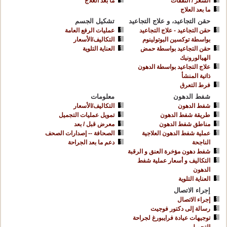
السعر / النفقات
ما بعد العلاج
ما بعد العلاج
حقن التجاعيد، و علاج التجاعيد
تشكيل الجسم
حقن التجاعيد - علاج التجاعيد
عمليات الرفع العامة
بواسطة توكسين البوتولينوم
التكاليف/الأسعار
حقن التجاعيد بواسطة حمض
العناية التلوية
الهيالورونيك
علاج التجاعيد بواسطة الدهون
ذاتية المنشأ
فرط التعرق
شفط الدهون
معلومات
شفط الدهون
التكاليف/الأسعار
طريقة شفط الدهون
تمويل عمليات التجميل
مناطق شفط الدهون
معرض قبل / بعد
عملية شفط الدهون العلاجية
الصحافة -- إصدارات الصحف
الناجحة
دعم ما بعد الجراحة
شفط دهون مؤخرة العنق و الرقبة
التكاليف و أسعار عملية شفط
الدهون
العناية التلوية
إجراء الاتصال
إجراء الاتصال
رسالة إلى دكتور فوجيت
توجيهات عيادة فرايبورغ لجراحة