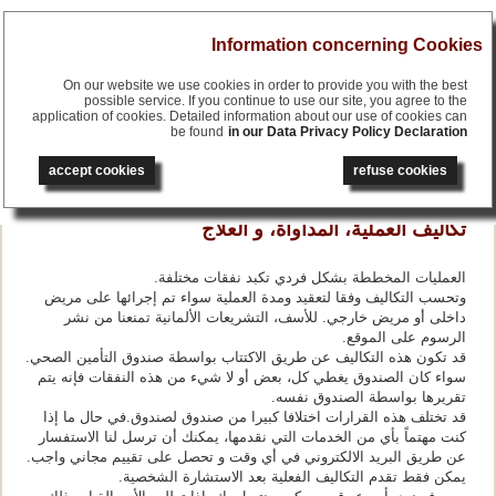
Menu
Information concerning Cookies
On our website we use cookies in order to provide you with the best
possible service. If you continue to use our site, you agree to the
application of cookies. Detailed information about our use of cookies can
be found
in our Data Privacy Policy Declaration
français
English
accept cookies
refuse cookies
русский
deutsch
تكاليف العملية، المداواة، و العلاج
العمليات المخططة بشكل فردي تكبد نفقات مختلفة.
وتحسب التكاليف وفقا لتعقيد ومدة العملية سواء تم إجرائها على مريض
داخلى أو مريض خارجي. للأسف، التشريعات الألمانية تمنعنا من نشر
الرسوم على الموقع.
قد تكون هذه التكاليف عن طريق الاكتتاب بواسطة صندوق التأمين الصحي.
سواء كان الصندوق يغطي كل، بعض أو لا شيء من هذه النفقات فإنه يتم
تقريرها بواسطة الصندوق نفسه.
قد تختلف هذه القرارات اختلافا كبيرا من صندوق لصندوق.في حال ما إذا
كنت مهتماً بأي من الخدمات التي نقدمها، يمكنك أن ترسل لنا الاستفسار
عن طريق البريد الالكتروني في أي وقت و تحصل على تقييم مجاني واجب.
يمكن فقط تقدم التكاليف الفعلية بعد الاستشارة الشخصية.