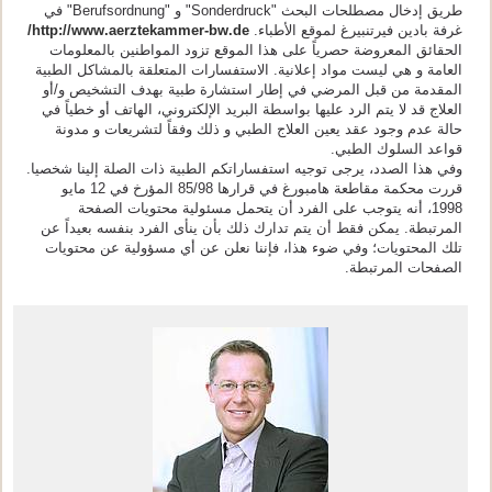
طريق إدخال مصطلحات البحث "Sonderdruck" و "Berufsordnung" في
غرفة بادين فيرتنبيرغ لموقع الأطباء.
http://www.aerztekammer-bw.de/
الحقائق المعروضة حصرياً على هذا الموقع تزود المواطنين بالمعلومات
العامة و هي ليست مواد إعلانية. الاستفسارات المتعلقة بالمشاكل الطبية
المقدمة من قبل المرضي في إطار استشارة طبية بهدف التشخيص و/أو
العلاج قد لا يتم الرد عليها بواسطة البريد الإلكتروني، الهاتف أو خطياً في
حالة عدم وجود عقد يعين العلاج الطبي و ذلك وفقاً لتشريعات و مدونة
قواعد السلوك الطبي.
وفي هذا الصدد، يرجى توجيه استفساراتكم الطبية ذات الصلة إلينا شخصيا.
قررت محكمة مقاطعة هامبورغ في قرارها 85/98 المؤرخ في 12 مايو
1998، أنه يتوجب على الفرد أن يتحمل مسئولية محتويات الصفحة
المرتبطة. يمكن فقط أن يتم تدارك ذلك بأن ينأى الفرد بنفسه بعيداً عن
تلك المحتويات؛ وفي ضوء هذا، فإننا نعلن عن أي مسؤولية عن محتويات
الصفحات المرتبطة.