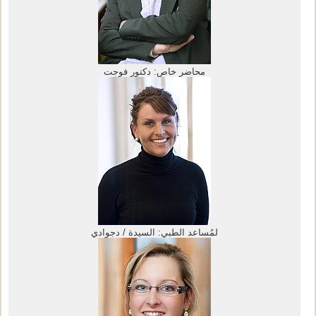
محاضر خاص: دكتور فوجت
لمُساعد الطبي: السيدة / دجوادي