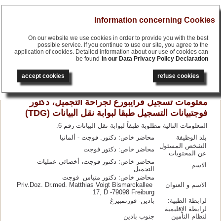
Menu
Information concerning Cookies
On our website we use cookies in order to provide you with the best
possible service. If you continue to use our site, you agree to the
application of cookies. Detailed information about our use of cookies can
be found
in our Data Privacy Policy Declaration
français
English
accept cookies
refuse cookies
русский
deutsch
معلومات تسجيل فرايبورغ لجراحة التجميل، دكتور
فوجتبيانات التسجيل طبقا لبوابة نقل البيانات (TDG)
المعلومات التالية مطلوبة طبقاً لبوابة نقل البيانات رقم 6.
بلد الوظيفة
محاضر خاص: دكتور. فوجت - ألمانيا
الشخص المسئول
محاضر خاص: دكتور فوجت
عن المحتويات
محاضر خاص: دكتور فوجت، أخصائي عمليات
الاسم:
التجميل
محاضر خاص: دكتور متياس فوجت
الاسم و العنوان
Priv.Doz. Dr.med. Matthias Voigt Bismarckallee
17, D -79098 Freiburg
لرابطة الطبية:
بادين- فورتمبيرغ
لرابطة الإقليمية
لنظام التأمين
جنوب بادين