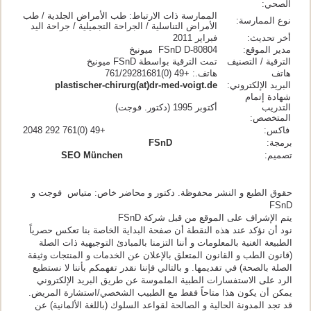
الصحي:
الممارسة ذات الارتباط: طب الأمراض الجلدية / طب
نوع الممارسة:
الأمراض التناسلية / الجراحة التجميلية / جراحة اليد
أخر تحديث:
فبراير 2011
مدير الموقع:
FSnD D-80804 ميونيخ
الترقية / التصنيف
تمت الترقية بواسطة FSnD ميونيخ
هاتف
هاتف.: +49 (0)761/29281681
البريد الإلكتروني:
plastischer-chirurg(at)dr-med-voigt.de
شهادة إتمام
التدريب
أكتوبر 1995 (دكتور. فوجت)
المتخصص:
فاكس: +49 (0)761 292 2048
برمجة:
FSnD
تصميم:
SEO München
حقوق الطبع و النشر محفوظة. دكتور و محاضر خاص: متياس فوجت و
FSnD
يتم الإشراف على الموقع من قبل شركة FSnD
نود أن نؤكد عند هذه النقطة أن صفحة البداية الخاصة بنا تعكس حصرياً
الطبيعة الغنية بالمعلومات و أننا التزمنا بالمبادئ التوجيهية ذات الصلة
(قانون الطب و القانون المتعلق بالإعلان عن الخدمات و المنتجات وثيقة
الصلة بالصحة) في تقديمها. و بالتالي فإننا نقدر تفهمكم بأننا لا نستطيع
الرد على الاستفسارات الطبية الملموسة عن طريق البريد الإلكتروني
يمكن أن يكون هذا متاحاً فقط مع الطبيب الشخصي/استشارة المريض.
قد تجد المدونة الحالية و الصالحة لقواعد السلوك (باللغة الألمانية) عن