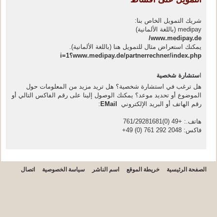
شريك التمويل الخاص بنا:
medipay (باللغة الألمانية)
www.medipay.de/
يمكنك استعراض مثال للتمويل هنا (باللغة الألمانية).
www.medipay.de/partnerrechner/index.php؟i=1
ا
ستشارة شخصية
هل ترغب في استشارة شخصية؟ هل تريد مزيد من المعلومات حول
الموضوع أو تحديد موعد؟ يمكنك الوصول إلينا على رقم الفاكس التالي أو
رقم الهاتف أو البريد الإلكتروني
EMail
:
هاتف.: +49 (0)761/29281681
فاكس: 2048 292 761 (0) 49+
الصفحة الرئيسية
خريطة الموقع
اسم الناشر
سياسة الخصوصية
اتصال